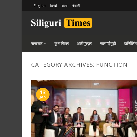
Skip
English
हिन्दी
বাংলা
नेपाली
to
content
समाचार
कूच बिहार
अलीपुरद्वार
जलपाईगुड़ी
दार्जिलिंग
CATEGORY ARCHIVES:
FUNCTION
13
Jan