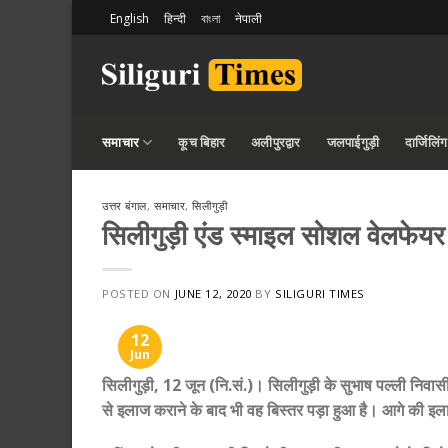
Skip
English
हिन्दी
বাংলা
नेपाली
to
content
समाचार
कूच बिहार
अलीपुरद्वार
जलपाईगुड़ी
दार्जिलिंग
उत्तर बंगाल
,
समाचार
,
सिलीगुड़ी
सिलीगुड़ी एंड स्माइल सोशल वेलफेयर
POSTED ON
JUNE 12, 2020
BY
SILIGURI TIMES
12
Jun
सिलीगुड़ी, 12 जून (नि.सं.)। सिलीगुड़ी के सुभाष पल्ली निवासी
से इलाज कराने के बाद भी वह बिस्तर पड़ा हुआ है। आगे की इ