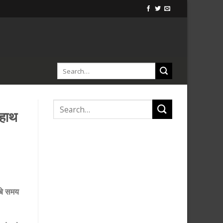
 हाथ
ंबे समय