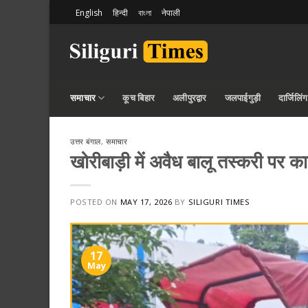
Skip
English
हिन्दी
বাংলা
नेपाली
to
content
समाचार
कूच बिहार
अलीपुरद्वार
जलपाईगुड़ी
दार्जिलिंग
उत्तर बंगाल
,
समाचार
खोरीबाड़ी में अवैध बालू तस्करी पर कार
POSTED ON
MAY 17, 2026
BY
SILIGURI TIMES
17
May