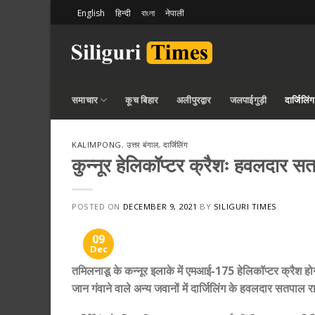
Skip
English
हिन्दी
বাংলা
नेपाली
to
content
समाचार
कूच बिहार
अलीपुरद्वार
जलपाईगुड़ी
दार्जिलिंग
KALIMPONG
,
उत्तर बंगाल
,
दार्जिलिंग
कुन्नूर हेलिकॉप्टर क्रैशः हवलदार स
POSTED ON
DECEMBER 9, 2021
BY
SILIGURI TIMES
09
Dec
तमिलनाडू के कन्नूर इलाके में एमआई-175 हेलिकॉप्टर क्रैश ह
जान गंवाने वाले अन्य जवानों में दार्जिलिंग के हवलदार सतपाल र