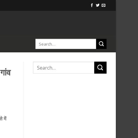
गांव
 में