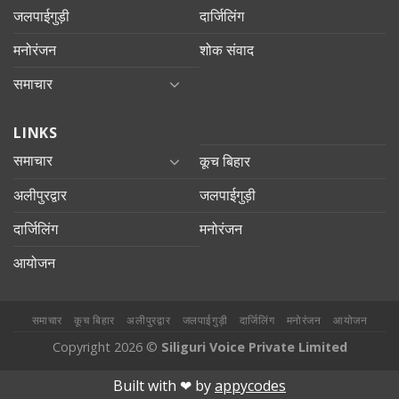
जलपाईगुड़ी
दार्जिलिंग
मनोरंजन
शोक संवाद
समाचार
LINKS
समाचार
कूच बिहार
अलीपुरद्वार
जलपाईगुड़ी
दार्जिलिंग
मनोरंजन
आयोजन
समाचार
कूच बिहार
अलीपुरद्वार
जलपाईगुड़ी
दार्जिलिंग
मनोरंजन
आयोजन
Copyright 2026 ©
Siliguri Voice Private Limited
lbahis
Jojobet
betsmove
mariobet
jojobet giriş
betpark
betpark
Built with ❤︎ by
appycodes