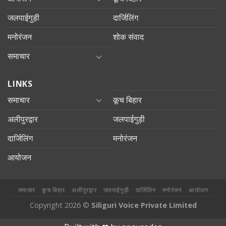
जलपाईगुड़ी
दार्जिलिंग
मनोरंजन
शोक संवाद
समाचार
LINKS
समाचार
कूच बिहार
अलीपुरद्वार
जलपाईगुड़ी
दार्जिलिंग
मनोरंजन
आयोजन
समाचार
कूच बिहार
अलीपुरद्वार
जलपाईगुड़ी
दार्जिलिंग
मनोरंजन
आयोजन
Copyright 2026 ©
Siliguri Voice Private Limited
jobet
jojobet
mariobet
jojobet giriş
betpark
betpark giriÅ
child