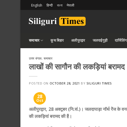
Skip
English
हिन्दी
বাংলা
नेपाली
to
content
समाचार
कूच बिहार
अलीपुरद्वार
जलपाईगुड़ी
दार्जिलिंग
उत्तर बंगाल
,
समाचार
लाखों की सागौन की लकड़ियां बरामद
POSTED ON
OCTOBER 28, 2021
BY
SILIGURI TIMES
28
Oct
अलीपुरद्वार, 28 अक्टूबर (नि.सं.)। जलदापाड़ा नॉर्थ रेंज के 
की लकड़ियां बरामद की हैै।