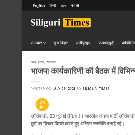
Skip
English
हिन्दी
বাংলা
नेपाली
to
content
समाचार
कूच बिहार
अलीपुरद्वार
जलपाईगुड़ी
दार्जिलिंग
उत्तर बंगाल
,
समाचार
भाजपा कार्यकारिणी की बैठक में विभिन्न म
POSTED ON
JULY 23, 2021
BY
SILIGURI TIMES
23
Jul
खोरीबाड़ी, 23 जुलाई (नि.सं.)। भारतीय जनता पार्टी खोरीबाड़ी ब
मुद्दों पर विचार विमर्श करते हुए अग्रिम रणनीति बनाई गई।