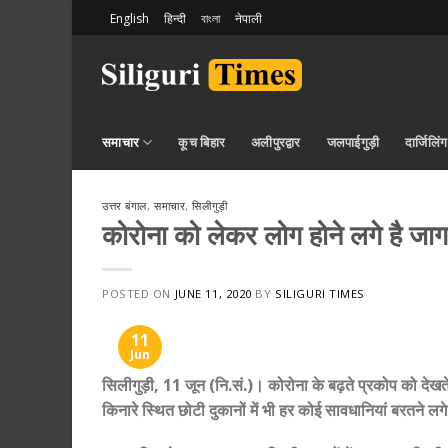
Skip
English
हिन्दी
বাংলা
नेपाली
to
content
समाचार
कूच बिहार
अलीपुरद्वार
जलपाईगुड़ी
दार्जिलिंग
उत्तर बंगाल
,
समाचार
,
सिलीगुड़ी
कोरोना को लेकर लोग होने लगे है जागरू
POSTED ON
JUNE 11, 2020
BY
SILIGURI TIMES
11
Jun
सिलीगुड़ी, 11 जून (नि.सं.)। कोरोना के बढ़ते प्रकोप को देखत
किनारे स्थित छोटी दुकानों में भी हर कोई सावधानियां बरतने लगे