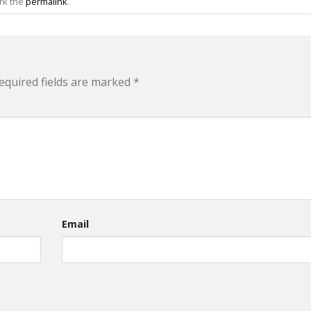
rk the
permalink
.
equired fields are marked
*
Email