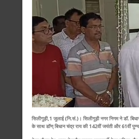
सिलीगुड़ी,1 जुलाई (नि.सं.)। सिलीगुड़ी नगर निगम ने डॉ. बिधा
के साथ डॉण् बिधान चंद्र राय की 142वीं जयंती और 61वीं पुण