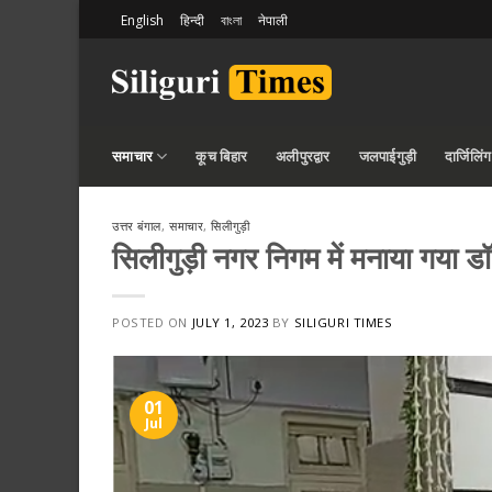
Skip
English
हिन्दी
বাংলা
नेपाली
to
content
समाचार
कूच बिहार
अलीपुरद्वार
जलपाईगुड़ी
दार्जिलिंग
उत्तर बंगाल
,
समाचार
,
सिलीगुड़ी
सिलीगुड़ी नगर निगम में मनाया गया डॉ
POSTED ON
JULY 1, 2023
BY
SILIGURI TIMES
01
Jul