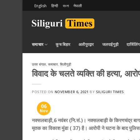
Skip
English
हिन्दी
বাংলা
नेपाली
to
content
समाचार
कूच बिहार
अलीपुरद्वार
जलपाईगुड़ी
दार्जिलिंग
उत्तर बंगाल
,
समाचार
,
सिलीगुड़ी
विवाद के चलते व्यक्ति की हत्या, आरो
POSTED ON
NOVEMBER 6, 2021
BY
SILIGURI TIMES
06
Nov
नक्सलबाड़ी,6 नवंबर (नि.सं.)। नक्सलबाड़ी के किरणचंद्र बागा
मृतक का विकाश मुंडा ( 37) है। आरोपी ने घटना के बाद पुलिस